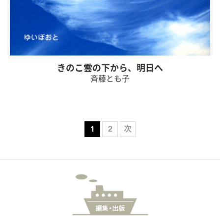
きのこ雲の下から、明日へ
斉藤とも子
1
2
次