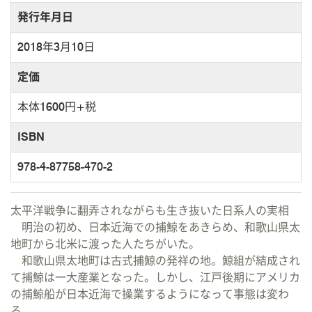
発行年月日
2018年3月10日
定価
本体1600円+税
ISBN
978-4-87758-470-2
太平洋戦争に翻弄されながらも生き抜いた日系人の実相
明治の初め、日本近海での捕鯨をあきらめ、和歌山県太
地町から北米に渡った人たちがいた。
和歌山県太地町は古式捕鯨の発祥の地。鯨組が結成され
て捕鯨は一大産業となった。しかし、江戸後期にアメリカ
の捕鯨船が日本近海で操業するようになって事態は変わ
る。