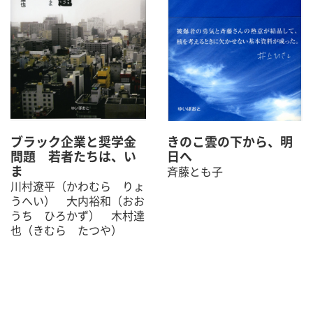
ブラック企業と奨学金
きのこ雲の下から、明
問題 若者たちは、い
日へ
ま
斉藤とも子
川村遼平（かわむら りょ
うへい） 大内裕和（おお
うち ひろかず） 木村達
也（きむら たつや）