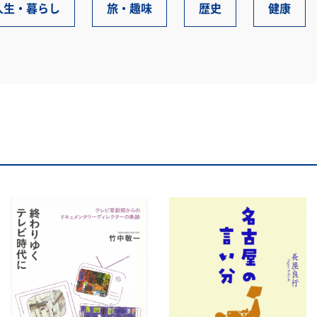
人生・暮らし
旅・趣味
歴史
健康