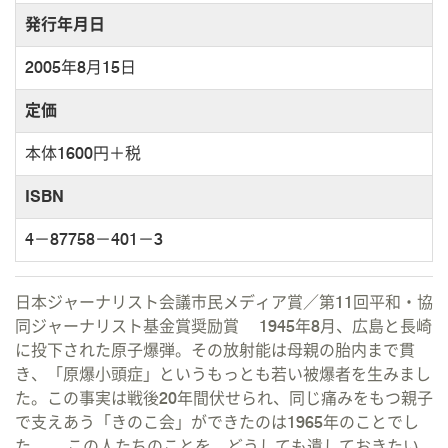
発行年月日
2005年8月15日
定価
本体1600円＋税
ISBN
4－87758－401－3
日本ジャーナリスト会議市民メディア賞／第11回平和・協
同ジャーナリスト基金賞奨励賞 1945年8月、広島と長崎
に投下された原子爆弾。その放射能は母親の胎内まで貫
き、「原爆小頭症」というもっとも若い被爆者を生みまし
た。この事実は戦後20年間伏せられ、同じ痛みをもつ親子
で支えあう「きのこ会」ができたのは1965年のことでし
た。 この人たちのことを、どうしても遺しておきたい